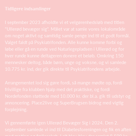
Tidligere indsamlinger
I september 2023 afholdte vi et velgørenhedsløb med titlen
"Ullerød bevæger sig". Målet var at samle vores lokalområde
om noget aktivt og samtidig samle penge ind til et godt formål.
Valget faldt på Psykiatrifonden. Alle kunne komme forbi og
løbe eller gå en runde ved Naturlegepladsen i Ullerød og for
hver runde kunne deltageren donere et beløb. Omkring 150
mennesker deltog, både børn, unge og voksne, og vi samlede
10.775 kr. ind, der gik direkte til Psykiatrifondens arbejde.
Arrangementet lod sig gøre fordi, så mange mødte op, fordi
frivillige fra klubben hjalp med det praktiske, og fordi
Nordefonden støttede med 10.000 kr. der bl.a. gik til udstyr og
annoncering. Place2live og SuperBrugsen bidrog med vigtig
forplejning.
Vi gennemførte igen Ullerød Bevæger Sig i 2024. Den 2.
september samlede vi ind til Diabetesforeningen og fik en aften