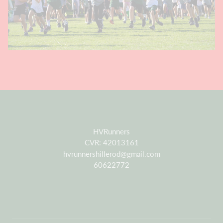
HVRunners
CVR: 42013161
hvrunnershillerod@gmail.com
60622772