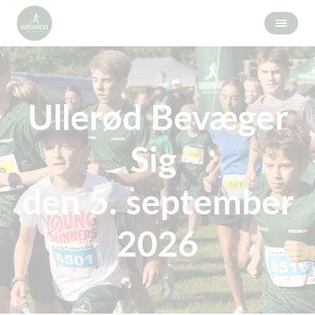
Ullerød Bevæger
Sig
den 5. september
2026