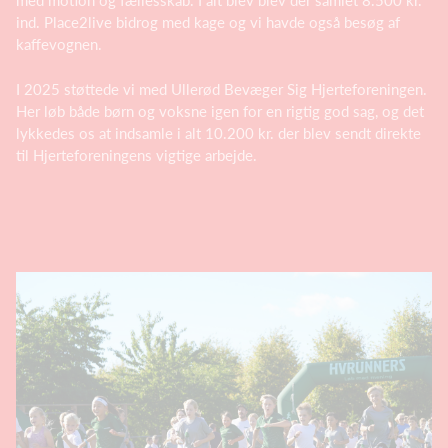
med motion og fællesskab. I alt blev blev der samlet 8.500 kr.
ind. Place2live bidrog med kage og vi havde også besøg af
kaffevognen.
I 2025 støttede vi med Ullerød Bevæger Sig Hjerteforeningen.
Her løb både børn og voksne igen for en rigtig god sag, og det
lykkedes os at indsamle i alt 10.200 kr. der blev sendt direkte
til Hjerteforeningens vigtige arbejde.