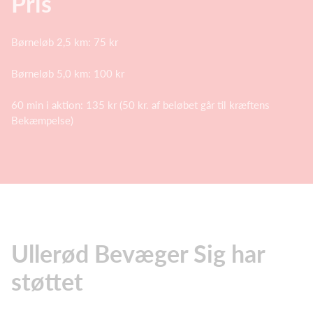
Pris
Børneløb 2,5 km: 75 kr
Børneløb 5,0 km: 100 kr
60 min i aktion: 135 kr (50 kr. af beløbet går til kræftens
Bekæmpelse)
Ullerød Bevæger Sig har
støttet