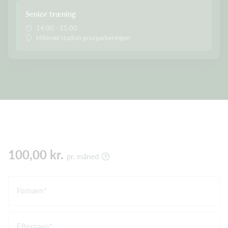
Senior træning
14:00 - 15:00
Hillerød stadion grusparkeringen
100,00 kr.
pr. måned
Fornavn
Efternavn