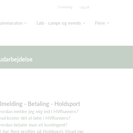
Tilmelding
Log på
Halvmaraton
Løb - camps og events
Flere
 udarbejdelse
ilmelding - Betaling - Holdsport
ordan melder jeg mig ind i HVRunners?
ad koster det a
t løbe i HVRunners?
ordan betaler man sit kontingent?
g har flere profiler på Holdsport. Hvad gør