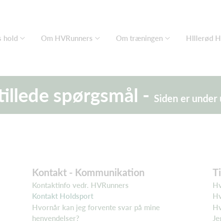
 hold
Om HVRunners
Om træningen
HIllerød 
tillede spørgsmål -
Siden er under
Kontakt - Kommunikation
T
Kontaktinfo vedr. HVRunners
Hv
Kontakt Holdsport
Hv
Hvornår kan jeg forvente svar på mine
Hv
henvendelser?
Je