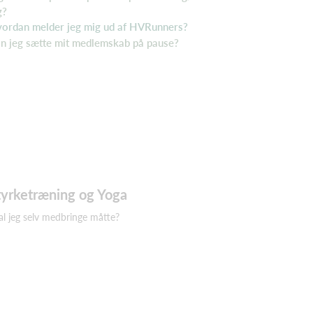
g?
ordan melder jeg mig ud af HVRunners?
n jeg sætte mit medlemskab på pause?
tyrketræning og Yoga
al jeg selv medbringe måtte?