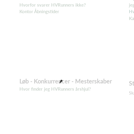
Hvorfor svarer HVRunners ikke?
je
Kontor Åbningstider
Hv
Ka
Løb - Konkurrencer - Mesterskaber
S
H
vor finder jeg HVRunners årshjul?
Sk