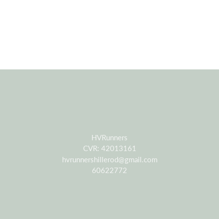
HVRunners
CVR: 42013161
hvrunnershillerod@gmail.com
60622772